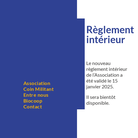
Règlement
intérieur
Le nouveau
règlement intérieur
de l’Association a
été validé le 15
Association
janvier 2025.
Coin Militant
Entre nous
Il sera bientôt
Biocoop
disponible.
Contact