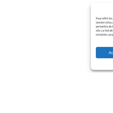
Pour offrir le
stocker et/ou 
permettra de t
site. Le fait 
certaines cara
Ac