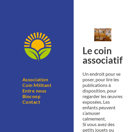
Le coin
associatif
Un endroit pour se
poser, pour lire les
Association
publications à
Coin Militant
disposition, pour
Entre nous
regarder les œuvres
Biocoop
exposées. Les
Contact
enfants peuvent
s’amuser
calmement.
Si vous avez des
petits jouets ou